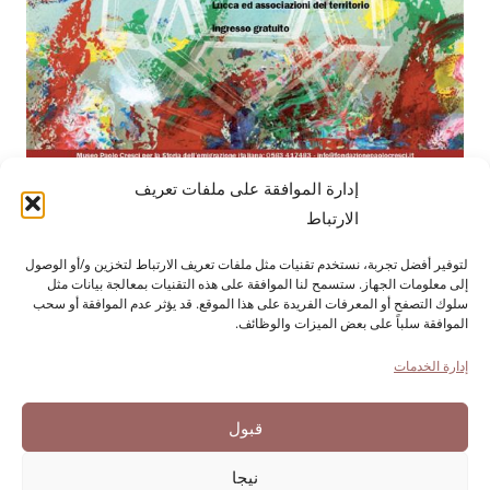
إدارة الموافقة على ملفات تعريف
الارتباط
لتوفير أفضل تجربة، نستخدم تقنيات مثل ملفات تعريف الارتباط لتخزين و/أو الوصول
مؤسسة باولو كريشي
لتاريخ الهجرة الإيطالية
إلى معلومات الجهاز. ستسمح لنا الموافقة على هذه التقنيات بمعالجة بيانات مثل
كورتيلي كارارا، 1 - 55100 لوكا
سلوك التصفح أو المعرفات الفريدة على هذا الموقع. قد يؤثر عدم الموافقة أو سحب
الموافقة سلباً على بعض الميزات والوظائف.
هاتف رقم 0583 417483/4؛ فاكس 0583 417770/0583
إدارة الخدمات
إمكانية الوصول
سياسة ملفات تعريف الارتباط
قبول
بيان الخصوصية
نيجا